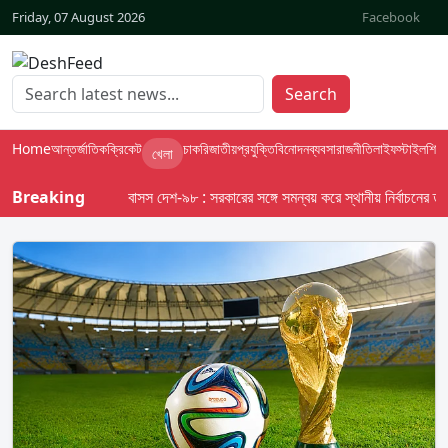
Friday, 07 August 2026
Facebook
Search
Home
আন্তর্জাতিক
ক্রিকেট
চাকরি
জাতীয়
প্রযুক্তি
বিনোদন
ব্যবসা
রাজনীতি
লাইফস্টাইল
শিক্ষা
খেলা
Breaking
বাসস দেশ-৯৮ : সরকারের সঙ্গে সমন্বয় করে স্থানীয় নির্বাচনের তফসিল 