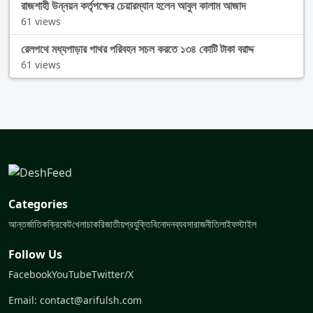
রাজশাহী উন্নয়ন কর্তৃপক্ষের চেয়ারম্যান হলেন আবুল কালাম আজাদ
61 views
রেলপথে মধ্যপাড়ার পাথর পরিবহন সচল করতে ১৩৪ কোটি টাকা বরাদ্দ
61 views
Categories
আন্তর্জাতিক
ক্রিকেট
খেলা
চাকরি
জাতীয়
প্রযুক্তি
বিনোদন
ব্যবসা
রাজনীতি
লাইফস্টাইল
Follow Us
Facebook
YouTube
Twitter/X
Email: contact@arifulsh.com