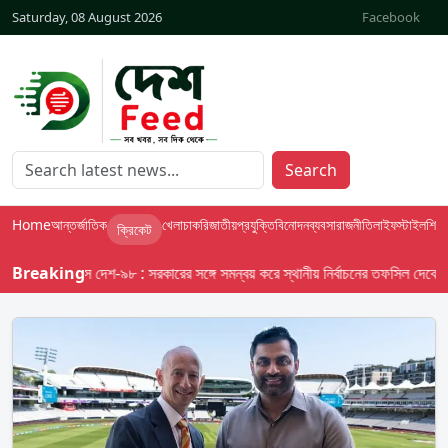
Saturday, 08 August 2026
Facebook
Search
Home
আন্তর্জাতিক
খেলা
চাকরি
জাতীয়
প্রযুক্তি
বিনোদন
ব্যবসা
রাজনীতি
লাইফস্টাইল
শিক্ষা
ক্রিকেট
Breaking
বাসস দেশ-৯৮ : সরকারের সঙ্গে সমন্বয় করে স্থানীয় নির্বাচনের তফসিল দেবে ইসি; অক