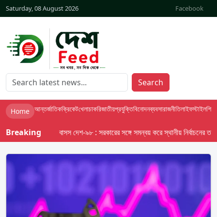
Saturday, 08 August 2026
Facebook
Search
আন্তর্জাতিক
ক্রিকেট
খেলা
চাকরি
জাতীয়
প্রযুক্তি
বিনোদন
ব্যবসা
রাজনীতি
লাইফস্টাইল
শিক্ষা
Home
Breaking
বাসস দেশ-৯৮ : সরকারের সঙ্গে সমন্বয় করে স্থানীয় নির্বাচনের তফসিল দ