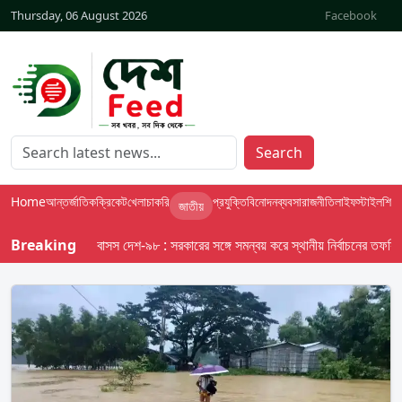
Thursday, 06 August 2026
Facebook
Search
Home
আন্তর্জাতিক
ক্রিকেট
খেলা
চাকরি
প্রযুক্তি
বিনোদন
ব্যবসা
রাজনীতি
লাইফস্টাইল
শিক্ষা
জাতীয়
Breaking
বাসস দেশ-৯৮ : সরকারের সঙ্গে সমন্বয় করে স্থানীয় নির্বাচনের তফসিল দেবে