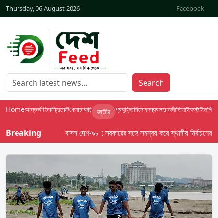
Thursday, 06 August 2026
Facebook
Search
Home
আন্তর্জাতিক
ক্রিকেট
খেলা
চাকরি
প্রযুক্তি
বিনোদন
ব্যবসা
রাজনীতি
লাইফস্টাইল
শিক্ষা
জাতীয়
Breaking
বাসস দেশ-৯৮ : সরকারের সঙ্গে সমন্বয় করে স্থানীয় নির্বাচনের তফসিল