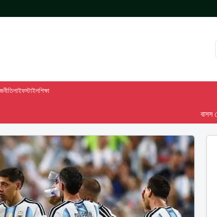
াজনীতি
লাইফস্টাইল
শিক্ষা
বাসস দেশ-৯৮ :