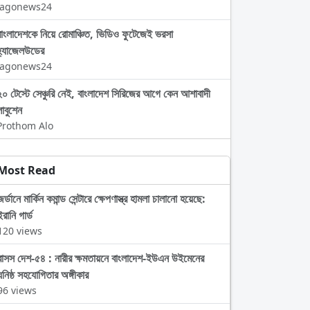
Jagonews24
বাংলাদেশকে নিয়ে রোমাঞ্চিত, ভিডিও ফুটেজেই ভরসা
হ্যাজেলউডের
Jagonews24
২০ টেস্টে সেঞ্চুরি নেই, বাংলাদেশ সিরিজের আগে কেন আশাবাদী
লাবুশেন
Prothom Alo
Most Read
জর্ডানে মার্কিন কমান্ড সেন্টারে ক্ষেপণাস্ত্র হামলা চালানো হয়েছে:
ইরানি গার্ড
120 views
বাসস দেশ-৫৪ : নারীর ক্ষমতায়নে বাংলাদেশ-ইউএন উইমেনের
ঘনিষ্ঠ সহযোগিতার অঙ্গীকার
96 views