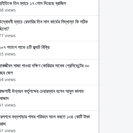
হাইতিকে তিন ম্যাচে ১৭ গোল দিয়েছে ব্রাজিল
88 views
উদ্বোধনী ম্যাচে রেফারির তিন লাল কার্ডের সিদ্ধান্ত কি সঠিক
ছিলো?
77 views
১০৭ শতাংশ লাভে ৪টি ফ্ল্যাট বিক্রি
65 views
যাবজ্জীবন সাজা পাওয়া দক্ষিণ কোরিয়ার সাবেক প্রেসিডেন্টের ৩০
বছর জেল
64 views
রাজশাহী উন্নয়ন কর্তৃপক্ষের চেয়ারম্যান হলেন আবুল কালাম
আজাদ
61 views
রেলপথে মধ্যপাড়ার পাথর পরিবহন সচল করতে ১৩৪ কোটি টাকা
রাদ্দ
61 views