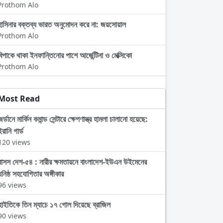
Prothom Alo
হাসিনার বক্তব্য ভারত অনুমোদন করে না: জয়সোয়াল
Prothom Alo
বিপাকে থাকা ইনফান্তিনোর পাশে আর্জেন্টিনা ও মেক্সিকো
Prothom Alo
Most Read
জর্ডানে মার্কিন কমান্ড সেন্টারে ক্ষেপণাস্ত্র হামলা চালানো হয়েছে:
ইরানি গার্ড
120 views
বাসস দেশ-৫৪ : নারীর ক্ষমতায়নে বাংলাদেশ-ইউএন উইমেনের
ঘনিষ্ঠ সহযোগিতার অঙ্গীকার
96 views
হাইতিকে তিন ম্যাচে ১৭ গোল দিয়েছে ব্রাজিল
90 views