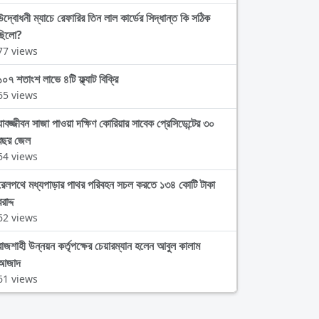
উদ্বোধনী ম্যাচে রেফারির তিন লাল কার্ডের সিদ্ধান্ত কি সঠিক
ছিলো?
77 views
১০৭ শতাংশ লাভে ৪টি ফ্ল্যাট বিক্রি
65 views
যাবজ্জীবন সাজা পাওয়া দক্ষিণ কোরিয়ার সাবেক প্রেসিডেন্টের ৩০
বছর জেল
64 views
রেলপথে মধ্যপাড়ার পাথর পরিবহন সচল করতে ১৩৪ কোটি টাকা
রাদ্দ
62 views
রাজশাহী উন্নয়ন কর্তৃপক্ষের চেয়ারম্যান হলেন আবুল কালাম
আজাদ
61 views