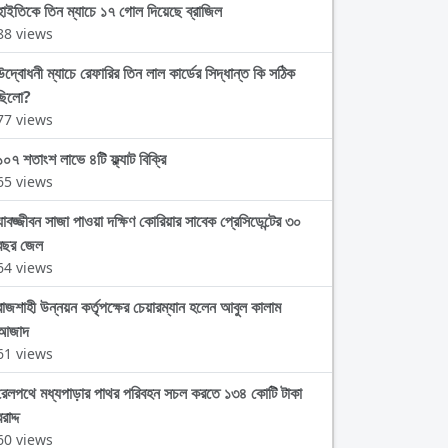
হাইতিকে তিন ম্যাচে ১৭ গোল দিয়েছে ব্রাজিল
88 views
উদ্বোধনী ম্যাচে রেফারির তিন লাল কার্ডের সিদ্ধান্ত কি সঠিক
ছিলো?
77 views
১০৭ শতাংশ লাভে ৪টি ফ্ল্যাট বিক্রি
65 views
যাবজ্জীবন সাজা পাওয়া দক্ষিণ কোরিয়ার সাবেক প্রেসিডেন্টের ৩০
বছর জেল
64 views
রাজশাহী উন্নয়ন কর্তৃপক্ষের চেয়ারম্যান হলেন আবুল কালাম
আজাদ
61 views
রেলপথে মধ্যপাড়ার পাথর পরিবহন সচল করতে ১৩৪ কোটি টাকা
রাদ্দ
60 views