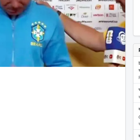
ব
স
ব