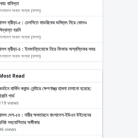
কোচ বাবিস্তা
াংলাদেশ সংবাদ সংস্থা (বাসস)
বাসস ক্রীড়া-৫ : চেলসিতে মাডরিকের ভবিষ্যৎ নিয়ে কোনও
সিদ্ধান্ত হয়নি
াংলাদেশ সংবাদ সংস্থা (বাসস)
বাসস ক্রীড়া-৪ : ইনফান্তিনোকে নিয়ে ফিফায় অস্বস্তিকর সময়
াংলাদেশ সংবাদ সংস্থা (বাসস)
Most Read
জর্ডানে মার্কিন কমান্ড সেন্টারে ক্ষেপণাস্ত্র হামলা চালানো হয়েছে:
ইরানি গার্ড
119 views
বাসস দেশ-৫৪ : নারীর ক্ষমতায়নে বাংলাদেশ-ইউএন উইমেনের
ঘনিষ্ঠ সহযোগিতার অঙ্গীকার
96 views