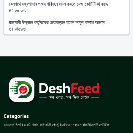
রেলপথে মধ্যপাড়ার পাথর পরিবহন সচল করতে ১৩৪ কোটি টাকা বরাদ্দ
62 views
রাজশাহী উন্নয়ন কর্তৃপক্ষের চেয়ারম্যান হলেন আবুল কালাম আজাদ
61 views
Categories
আন্তর্জাতিক
ক্রিকেট
খেলা
চাকরি
জাতীয়
প্রযুক্তি
বিনোদন
ব্যবসা
রাজনীতি
লাইফস্টাইল