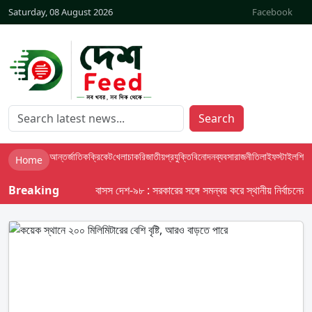
Saturday, 08 August 2026
Facebook
Search
আন্তর্জাতিক
ক্রিকেট
খেলা
চাকরি
জাতীয়
প্রযুক্তি
বিনোদন
ব্যবসা
রাজনীতি
লাইফস্টাইল
শিক্ষা
Home
Breaking
বাসস দেশ-৯৮ : সরকারের সঙ্গে সমন্বয় করে স্থানীয় নির্বাচনের তফসি