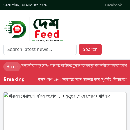
Saturday, 08 August 2026
Facebook
Search
আন্তর্জাতিক
ক্রিকেট
খেলা
চাকরি
জাতীয়
প্রযুক্তি
বিনোদন
ব্যবসা
রাজনীতি
লাইফস্টাইল
শিক্ষা
Home
Breaking
বাসস দেশ-৯৮ : সরকারের সঙ্গে সমন্বয় করে স্থানীয় নির্বাচনের তফসিল