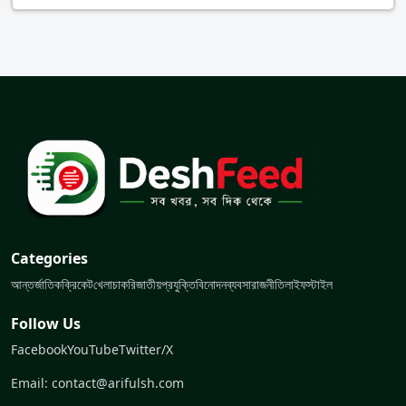
Categories
আন্তর্জাতিক
ক্রিকেট
খেলা
চাকরি
জাতীয়
প্রযুক্তি
বিনোদন
ব্যবসা
রাজনীতি
লাইফস্টাইল
Follow Us
Facebook
YouTube
Twitter/X
Email: contact@arifulsh.com