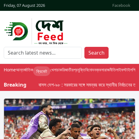
Friday, 07 August 2026
Facebook
Search
Home
আন্তর্জাতিক
খেলা
চাকরি
জাতীয়
প্রযুক্তি
বিনোদন
ব্যবসা
রাজনীতি
লাইফস্টাইল
শিক্ষা
ক্রিকেট
Breaking
বাসস দেশ-৯৮ : সরকারের সঙ্গে সমন্বয় করে স্থানীয় নির্বাচনের তফসিল দ