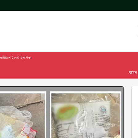
াজনীতি
লাইফস্টাইল
শিক্ষা
বাসস দেশ-৯৮