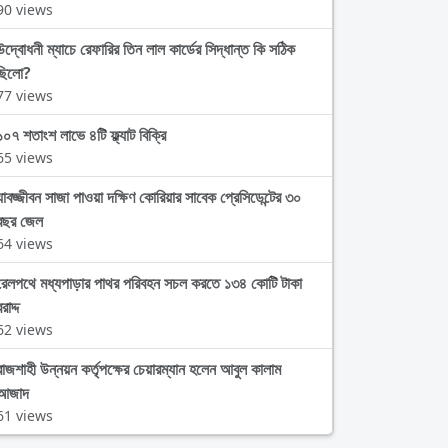
90 views
উদ্বোধনী ম্যাচে রেফারির তিন লাল কার্ডের সিদ্ধান্ত কি সঠিক
ছিলো?
77 views
১০৭ শতাংশ লাভে ৪টি ফ্ল্যাট বিক্রি
65 views
যাবজ্জীবন সাজা পাওয়া দক্ষিণ কোরিয়ার সাবেক প্রেসিডেন্টের ৩০
বছর জেল
64 views
রেলপথে মধ্যপাড়ার পাথর পরিবহন সচল করতে ১৩৪ কোটি টাকা
রাদ্দ
62 views
রাজশাহী উন্নয়ন কর্তৃপক্ষের চেয়ারম্যান হলেন আবুল কালাম
আজাদ
61 views