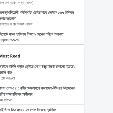
াংলাদেশ সংবাদ সংস্থা (বাসস)
‘জনস্বার্থবিরোধী পরিস্থিতি’ তৈরির দায়ে মেটাকে ৫৬৭ মিলিয়ন
ডলার জরিমানা
াংলাদেশ সংবাদ সংস্থা (বাসস)
সিলেটে সড়ক দুর্ঘটনায় নিহত ৯ জনের পরিচয় শনাক্ত
Jagonews24
Most Read
জর্ডানে মার্কিন কমান্ড সেন্টারে ক্ষেপণাস্ত্র হামলা চালানো হয়েছে:
ইরানি গার্ড
120 views
বাসস দেশ-৫৪ : নারীর ক্ষমতায়নে বাংলাদেশ-ইউএন উইমেনের
ঘনিষ্ঠ সহযোগিতার অঙ্গীকার
96 views
হাইতিকে তিন ম্যাচে ১৭ গোল দিয়েছে ব্রাজিল