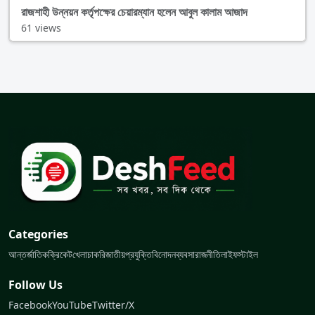
রাজশাহী উন্নয়ন কর্তৃপক্ষের চেয়ারম্যান হলেন আবুল কালাম আজাদ
61 views
Categories
আন্তর্জাতিক
ক্রিকেট
খেলা
চাকরি
জাতীয়
প্রযুক্তি
বিনোদন
ব্যবসা
রাজনীতি
লাইফস্টাইল
Follow Us
Facebook
YouTube
Twitter/X