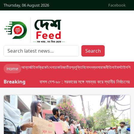
Thursday, 06 August 2026
Facebook
Search
আন্তর্জাতিক
ক্রিকেট
খেলা
চাকরি
জাতীয়
প্রযুক্তি
বিনোদন
ব্যবসা
রাজনীতি
লাইফস্টাইল
শিক্ষা
Home
Breaking
বাসস দেশ-৯৮ : সরকারের সঙ্গে সমন্বয় করে স্থানীয় নির্বাচনের তফসিল