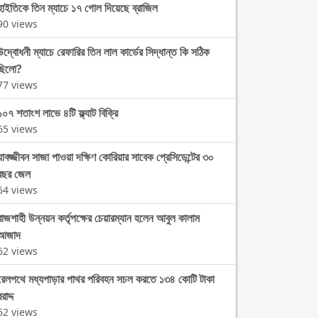
হাইতিকে তিন ম্যাচে ১৭ গোল দিয়েছে ব্রাজিল
90 views
উদ্বোধনী ম্যাচে রেফারির তিন লাল কার্ডের সিদ্ধান্ত কি সঠিক
ছিলো?
77 views
১০৭ শতাংশ লাভে ৪টি ফ্ল্যাট বিক্রি
65 views
যাবজ্জীবন সাজা পাওয়া দক্ষিণ কোরিয়ার সাবেক প্রেসিডেন্টের ৩০
বছর জেল
64 views
রাজশাহী উন্নয়ন কর্তৃপক্ষের চেয়ারম্যান হলেন আবুল কালাম
আজাদ
62 views
রেলপথে মধ্যপাড়ার পাথর পরিবহন সচল করতে ১৩৪ কোটি টাকা
রাদ্দ
62 views