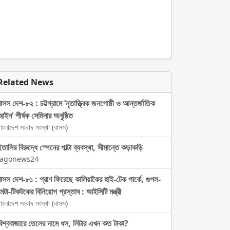
Related News
বাসস দেশ-৮২ : চট্টগ্রামে ‘নৃতাত্ত্বিক জনগোষ্ঠী ও আন্তর্জাতিক
আইন’ শীর্ষক সেমিনার অনুষ্ঠিত
াংলাদেশ সংবাদ সংস্থা (বাসস)
ইতালির বিরুদ্ধে স্পেনের পাল্টা ব্যবস্থা, সীমান্তে কড়াকড়ি
Jagonews24
বাসস দেশ-৮১ : প্রাণ ফিরেছে কালিয়াকৈর হাই-টেক পার্কে, গুগল-
মেটা-টিকটকের বিনিয়োগ প্রস্তাব : আইসিটি মন্ত্রী
াংলাদেশ সংবাদ সংস্থা (বাসস)
বিশ্ববাজারে তেলের দামে ধস, লিটার এখন কত টাকা?