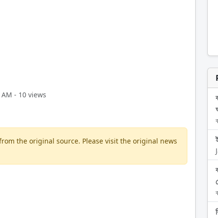
0 AM - 10 views
ব
om the original source. Please visit the original news
ব