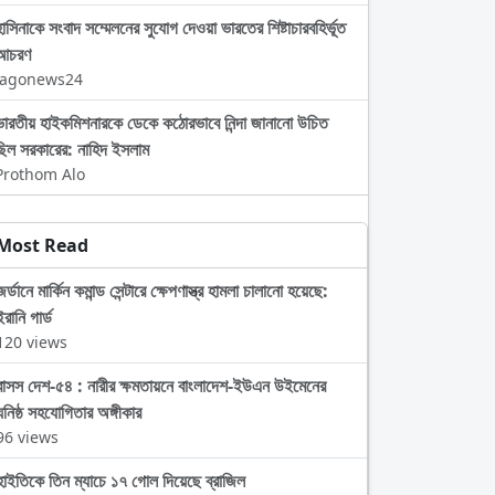
হাসিনাকে সংবাদ সম্মেলনের সুযোগ দেওয়া ভারতের শিষ্টাচারবহির্ভূত
আচরণ
Jagonews24
ভারতীয় হাইকমিশনারকে ডেকে কঠোরভাবে নিন্দা জানানো উচিত
ছিল সরকারের: নাহিদ ইসলাম
Prothom Alo
Most Read
জর্ডানে মার্কিন কমান্ড সেন্টারে ক্ষেপণাস্ত্র হামলা চালানো হয়েছে:
ইরানি গার্ড
120 views
বাসস দেশ-৫৪ : নারীর ক্ষমতায়নে বাংলাদেশ-ইউএন উইমেনের
ঘনিষ্ঠ সহযোগিতার অঙ্গীকার
96 views
হাইতিকে তিন ম্যাচে ১৭ গোল দিয়েছে ব্রাজিল