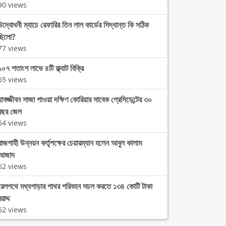
90 views
উদ্বোধনী ম্যাচে রেফারির তিন লাল কার্ডের সিদ্ধান্ত কি সঠিক
ছিলো?
77 views
১০৭ শতাংশ লাভে ৪টি ফ্ল্যাট বিক্রি
65 views
যাবজ্জীবন সাজা পাওয়া দক্ষিণ কোরিয়ার সাবেক প্রেসিডেন্টের ৩০
বছর জেল
64 views
রাজশাহী উন্নয়ন কর্তৃপক্ষের চেয়ারম্যান হলেন আবুল কালাম
আজাদ
62 views
রেলপথে মধ্যপাড়ার পাথর পরিবহন সচল করতে ১৩৪ কোটি টাকা
রাদ্দ
62 views