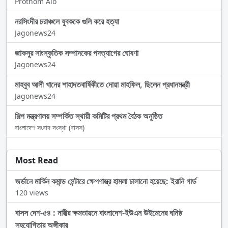
Prothom Alo
নরসিংদীর চরাঞ্চলে যুবককে গুলি করে হত্যা
Jagonews24
জাকসুর সাংস্কৃতিক সম্পাদকের পদত্যাগের ঘোষণা
Jagonews24
মাহবুব আলী খানের শাহাদতবার্ষিকীতে দোয়া মাহফিল, ছিলেন প্রধানমন্ত্রী
Jagonews24
শিল্প মন্ত্রণালয় সম্পর্কিত স্থায়ী কমিটির প্রথম বৈঠক অনুষ্ঠিত
বাংলাদেশ সংবাদ সংস্থা (বাসস)
Most Read
জর্ডানে মার্কিন কমান্ড সেন্টারে ক্ষেপণাস্ত্র হামলা চালানো হয়েছে: ইরানি গার্ড
120 views
বাসস দেশ-৫৪ : নারীর ক্ষমতায়নে বাংলাদেশ-ইউএন উইমেনের ঘনিষ্ঠ
সহযোগিতার অঙ্গীকার