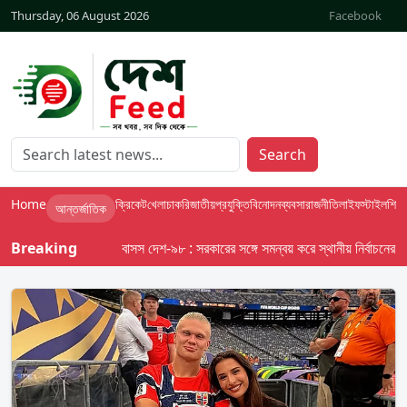
Thursday, 06 August 2026
Facebook
Search
Home
ক্রিকেট
খেলা
চাকরি
জাতীয়
প্রযুক্তি
বিনোদন
ব্যবসা
রাজনীতি
লাইফস্টাইল
শিক্ষা
আন্তর্জাতিক
Breaking
বাসস দেশ-৯৮ : সরকারের সঙ্গে সমন্বয় করে স্থানীয় নির্বাচনের তফসিল