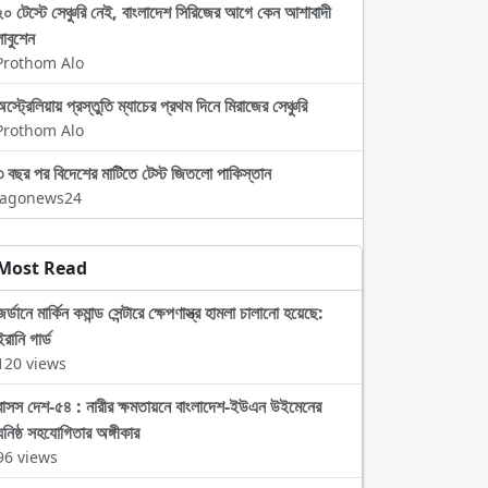
২০ টেস্টে সেঞ্চুরি নেই, বাংলাদেশ সিরিজের আগে কেন আশাবাদী
লাবুশেন
Prothom Alo
স্ট্রেলিয়ায় প্রস্তুতি ম্যাচের প্রথম দিনে মিরাজের সেঞ্চুরি
Prothom Alo
৩ বছর পর বিদেশের মাটিতে টেস্ট জিতলো পাকিস্তান
Jagonews24
Most Read
জর্ডানে মার্কিন কমান্ড সেন্টারে ক্ষেপণাস্ত্র হামলা চালানো হয়েছে:
ইরানি গার্ড
120 views
বাসস দেশ-৫৪ : নারীর ক্ষমতায়নে বাংলাদেশ-ইউএন উইমেনের
ঘনিষ্ঠ সহযোগিতার অঙ্গীকার
96 views