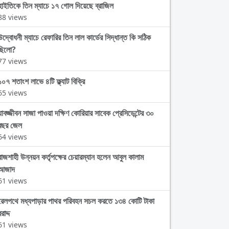
হাইতিকে তিন ম্যাচে ১৭ গোল দিয়েছে ব্রাজিল
88 views
উদ্বোধনী ম্যাচে রেফারির তিন লাল কার্ডের সিদ্ধান্ত কি সঠিক
ছিলো?
77 views
১০৭ শতাংশ লাভে ৪টি ফ্ল্যাট বিক্রি
65 views
যাবজ্জীবন সাজা পাওয়া দক্ষিণ কোরিয়ার সাবেক প্রেসিডেন্টের ৩০
বছর জেল
64 views
রাজশাহী উন্নয়ন কর্তৃপক্ষের চেয়ারম্যান হলেন আবুল কালাম
আজাদ
61 views
রেলপথে মধ্যপাড়ার পাথর পরিবহন সচল করতে ১৩৪ কোটি টাকা
রাদ্দ
61 views