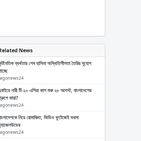
Related News
কূটনৈতিক ব্যর্থতায় শেখ হাসিনা অস্থিতিশীলতা তৈরির সুযোগ
াচ্ছে
Jagonews24
দুবাইয়ে নারী টি-২০ এশিয়া কাপ শুরু ২৮ আগস্ট, বাংলাদেশের
গ্রুপে কারা?
Jagonews24
বাংলাদেশকে নিয়ে রোমাঞ্চিত, ভিডিও ফুটেজেই ভরসা
হ্যাজেলউডের
Jagonews24