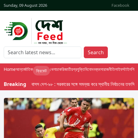
Sunday, 09 August 2026
Facebook
Search
Home
আন্তর্জাতিক
খেলা
চাকরি
জাতীয়
প্রযুক্তি
বিনোদন
ব্যবসা
রাজনীতি
লাইফস্টাইল
শিক্ষা
ক্রিকেট
Breaking
বাসস দেশ-৯৮ : সরকারের সঙ্গে সমন্বয় করে স্থানীয় নির্বাচনের তফসিল দেবে 