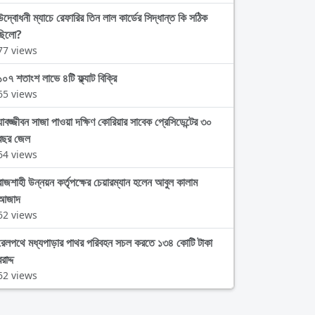
উদ্বোধনী ম্যাচে রেফারির তিন লাল কার্ডের সিদ্ধান্ত কি সঠিক
ছিলো?
77 views
১০৭ শতাংশ লাভে ৪টি ফ্ল্যাট বিক্রি
65 views
যাবজ্জীবন সাজা পাওয়া দক্ষিণ কোরিয়ার সাবেক প্রেসিডেন্টের ৩০
বছর জেল
64 views
রাজশাহী উন্নয়ন কর্তৃপক্ষের চেয়ারম্যান হলেন আবুল কালাম
আজাদ
62 views
রেলপথে মধ্যপাড়ার পাথর পরিবহন সচল করতে ১৩৪ কোটি টাকা
রাদ্দ
62 views