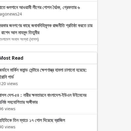
রাতে গুলশানে আওয়ামী লীগের গোপন বৈঠক, গ্রেফতার ৬
Jagonews24
সরকার জনগণের কাছে জবাবদিহিমূলক রাজনীতি প্রতিষ্ঠা করতে চায়
: রাশেদ আল মাহমুদ তিতুমীর
াংলাদেশ সংবাদ সংস্থা (বাসস)
Most Read
জর্ডানে মার্কিন কমান্ড সেন্টারে ক্ষেপণাস্ত্র হামলা চালানো হয়েছে:
ইরানি গার্ড
120 views
বাসস দেশ-৫৪ : নারীর ক্ষমতায়নে বাংলাদেশ-ইউএন উইমেনের
ঘনিষ্ঠ সহযোগিতার অঙ্গীকার
96 views
হাইতিকে তিন ম্যাচে ১৭ গোল দিয়েছে ব্রাজিল
90 views