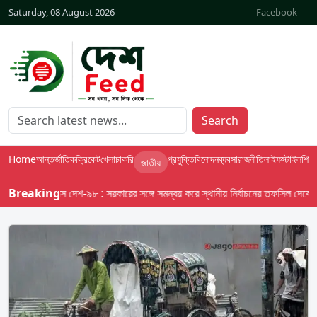
Saturday, 08 August 2026
Facebook
Search
Home
আন্তর্জাতিক
ক্রিকেট
খেলা
চাকরি
প্রযুক্তি
বিনোদন
ব্যবসা
রাজনীতি
লাইফস্টাইল
শিক্ষা
জাতীয়
Breaking
বাসস দেশ-৯৮ : সরকারের সঙ্গে সমন্বয় করে স্থানীয় নির্বাচনের তফসিল দেবে ইসি; অক