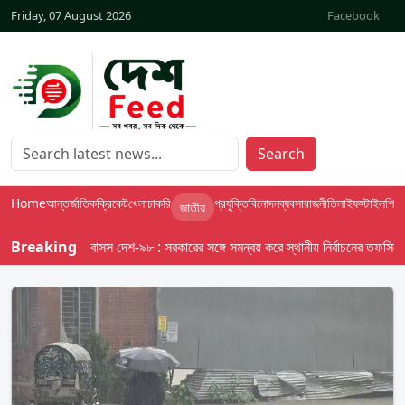
Friday, 07 August 2026
Facebook
Search
Home
আন্তর্জাতিক
ক্রিকেট
খেলা
চাকরি
প্রযুক্তি
বিনোদন
ব্যবসা
রাজনীতি
লাইফস্টাইল
শিক্ষা
জাতীয়
Breaking
বাসস দেশ-৯৮ : সরকারের সঙ্গে সমন্বয় করে স্থানীয় নির্বাচনের তফসিল দেবে ই