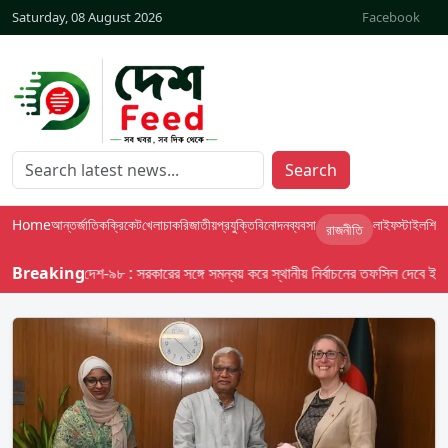
Saturday, 08 August 2026
Facebook
Search
Home
আন্তর্জাতিক
ক্রিকেট
খেলা
চাকরি
জাতীয়
প্রযুক্তি
বিনোদন
ব্যবসা
লাইফস্টাইল
শিক্ষা
রাজনীতি
Breaking
বাসস দেশ-৯৮ : সরকারের সঙ্গে সমন্বয় করে স্থানীয় নির্বাচনের তফসিল দেবে ইসি; অক্ট