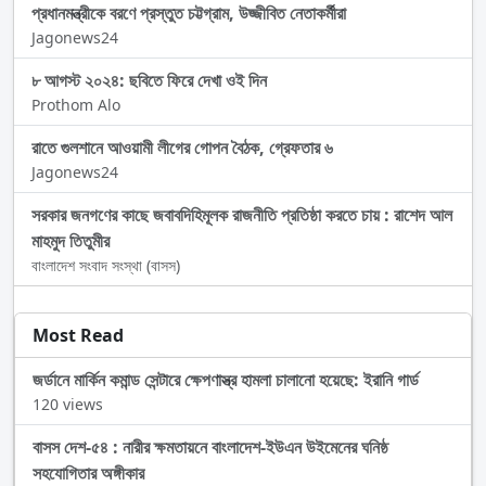
প্রধানমন্ত্রীকে বরণে প্রস্তুত চট্টগ্রাম, উজ্জীবিত নেতাকর্মীরা
Jagonews24
৮ আগস্ট ২০২৪: ছবিতে ফিরে দেখা ওই দিন
Prothom Alo
রাতে গুলশানে আওয়ামী লীগের গোপন বৈঠক, গ্রেফতার ৬
Jagonews24
সরকার জনগণের কাছে জবাবদিহিমূলক রাজনীতি প্রতিষ্ঠা করতে চায় : রাশেদ আল
মাহমুদ তিতুমীর
বাংলাদেশ সংবাদ সংস্থা (বাসস)
Most Read
জর্ডানে মার্কিন কমান্ড সেন্টারে ক্ষেপণাস্ত্র হামলা চালানো হয়েছে: ইরানি গার্ড
120 views
বাসস দেশ-৫৪ : নারীর ক্ষমতায়নে বাংলাদেশ-ইউএন উইমেনের ঘনিষ্ঠ
সহযোগিতার অঙ্গীকার