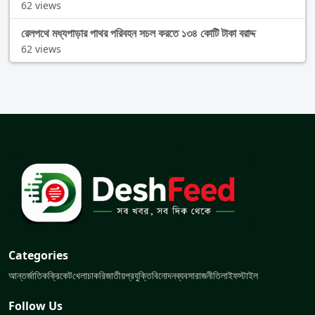
62 views
রেলপথে মধ্যপাড়ার পাথর পরিবহন সচল করতে ১৩৪ কোটি টাকা বরাদ্দ
62 views
Categories
আন্তর্জাতিক
ক্রিকেট
খেলা
চাকরি
জাতীয়
প্রযুক্তি
বিনোদন
ব্যবসা
রাজনীতি
লাইফস্টাইল
Follow Us