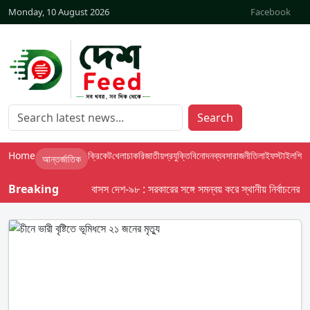
Monday, 10 August 2026
Facebook
Search
Home
ক্রিকেট
খেলা
চাকরি
জাতীয়
প্রযুক্তি
বিনোদন
ব্যবসা
রাজনীতি
লাইফস্টাইল
শিক্ষা
আন্তর্জাতিক
Breaking
বাসস দেশ-৯৮ : সরকারের সঙ্গে সমন্বয় করে স্থানীয় নির্বাচনের তফসিল