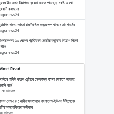
ব্যবসায়ীরা এখন নিরাপদে ব্যবসা করতে পারছেন, কেউ অযথা
হয়রানি করছে না
Jagonews24
ব্যাংকিং খাতে কোনো রাজনৈতিক হস্তক্ষেপ থাকবে না: গভর্নর
Jagonews24
বাংলাদেশসহ ১৩ দেশের প্রতিরক্ষা জোটের কমান্ডার নিয়োগ দিলো
সৌদি
Jagonews24
Most Read
জর্ডানে মার্কিন কমান্ড সেন্টারে ক্ষেপণাস্ত্র হামলা চালানো হয়েছে:
ইরানি গার্ড
120 views
বাসস দেশ-৫৪ : নারীর ক্ষমতায়নে বাংলাদেশ-ইউএন উইমেনের
ঘনিষ্ঠ সহযোগিতার অঙ্গীকার
96 views