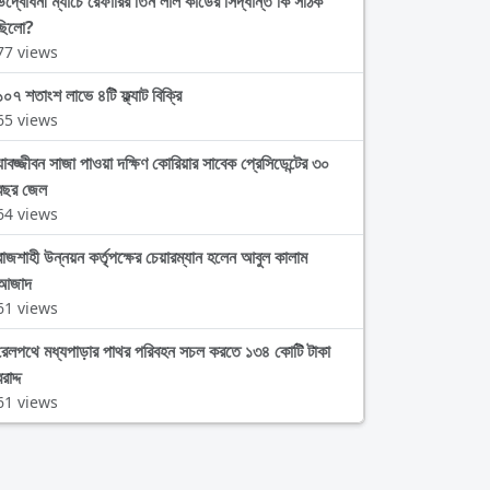
উদ্বোধনী ম্যাচে রেফারির তিন লাল কার্ডের সিদ্ধান্ত কি সঠিক
ছিলো?
77 views
১০৭ শতাংশ লাভে ৪টি ফ্ল্যাট বিক্রি
65 views
যাবজ্জীবন সাজা পাওয়া দক্ষিণ কোরিয়ার সাবেক প্রেসিডেন্টের ৩০
বছর জেল
64 views
রাজশাহী উন্নয়ন কর্তৃপক্ষের চেয়ারম্যান হলেন আবুল কালাম
আজাদ
61 views
রেলপথে মধ্যপাড়ার পাথর পরিবহন সচল করতে ১৩৪ কোটি টাকা
রাদ্দ
61 views