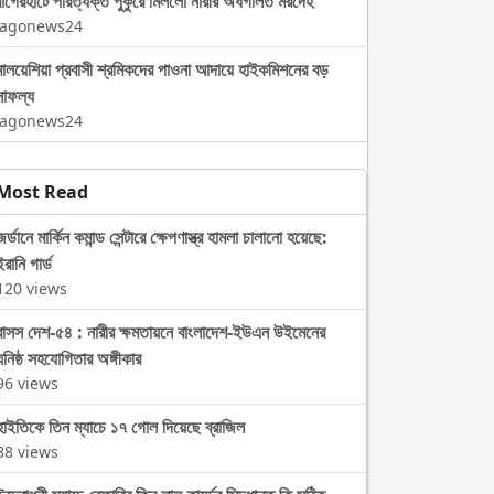
বাগেরহাটে পরিত্যক্ত পুকুরে মিললো নারীর অর্ধগলিত মরদেহ
Jagonews24
মালয়েশিয়া প্রবাসী শ্রমিকদের পাওনা আদায়ে হাইকমিশনের বড়
সাফল্য
Jagonews24
Most Read
জর্ডানে মার্কিন কমান্ড সেন্টারে ক্ষেপণাস্ত্র হামলা চালানো হয়েছে:
ইরানি গার্ড
120 views
বাসস দেশ-৫৪ : নারীর ক্ষমতায়নে বাংলাদেশ-ইউএন উইমেনের
ঘনিষ্ঠ সহযোগিতার অঙ্গীকার
96 views
হাইতিকে তিন ম্যাচে ১৭ গোল দিয়েছে ব্রাজিল
88 views