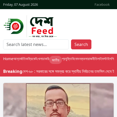
Friday, 07 August 2026
Facebook
Search
Home
আন্তর্জাতিক
ক্রিকেট
খেলা
চাকরি
প্রযুক্তি
বিনোদন
ব্যবসা
রাজনীতি
লাইফস্টাইল
শিক্ষা
জাতীয়
Breaking
বাসস দেশ-৯৮ : সরকারের সঙ্গে সমন্বয় করে স্থানীয় নির্বাচনের তফসিল দেবে ইসি; অক্ট