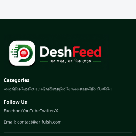
Categories
আন্তর্জাতিক
ক্রিকেট
খেলা
চাকরি
জাতীয়
প্রযুক্তি
বিনোদন
ব্যবসা
রাজনীতি
লাইফস্টাইল
Follow Us
Facebook
YouTube
Twitter/X
Email: contact@arifulsh.com