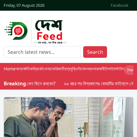
Friday, 07 August 2026
Facebook
Search
Home
আন্তর্জাতিক
ক্রিকেট
খেলা
চাকরি
জাতীয়
প্রযুক্তি
বিনোদন
ব্যবসা
রাজনীতি
লাইফস্টাইল
শিক্ষা
ংঘ
Breaking
সোনা কেন কিনে রাখবেন?
৯৬ বছর পর বিশ্বকাপের কোয়ার্টার ফাইনালে নেই ব্রাজ