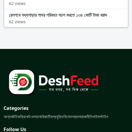
62 views
রেলপথে মধ্যপাড়ার পাথর পরিবহন সচল করতে ১৩৪ কোটি টাকা বরাদ্দ
62 views
Categories
আন্তর্জাতিক
ক্রিকেট
খেলা
চাকরি
জাতীয়
প্রযুক্তি
বিনোদন
ব্যবসা
রাজনীতি
লাইফস্টাইল
Follow Us