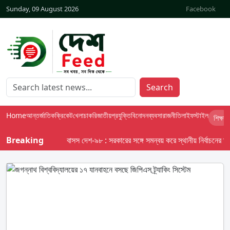
Sunday, 09 August 2026
Facebook
Search
Home
আন্তর্জাতিক
ক্রিকেট
খেলা
চাকরি
জাতীয়
প্রযুক্তি
বিনোদন
ব্যবসা
রাজনীতি
লাইফস্টাইল
শিক্ষা
Breaking
বাসস দেশ-৯৮ : সরকারের সঙ্গে সমন্বয় করে স্থানীয় নির্বাচনের তফসিল