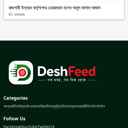
রাজশাহী উন্নয়ন কর্তৃপক্ষের চেয়ারম্যান হলেন আবুল কালাম আজাদ
61 views
Categories
আন্তর্জাতিক
ক্রিকেট
খেলা
চাকরি
জাতীয়
প্রযুক্তি
বিনোদন
ব্যবসা
রাজনীতি
লাইফস্টাইল
Follow Us
Facebook
YouTube
Twitter/X