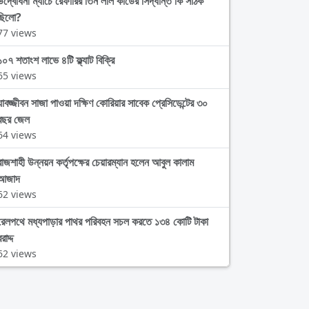
উদ্বোধনী ম্যাচে রেফারির তিন লাল কার্ডের সিদ্ধান্ত কি সঠিক
ছিলো?
77 views
১০৭ শতাংশ লাভে ৪টি ফ্ল্যাট বিক্রি
65 views
যাবজ্জীবন সাজা পাওয়া দক্ষিণ কোরিয়ার সাবেক প্রেসিডেন্টের ৩০
বছর জেল
64 views
রাজশাহী উন্নয়ন কর্তৃপক্ষের চেয়ারম্যান হলেন আবুল কালাম
আজাদ
62 views
রেলপথে মধ্যপাড়ার পাথর পরিবহন সচল করতে ১৩৪ কোটি টাকা
রাদ্দ
62 views