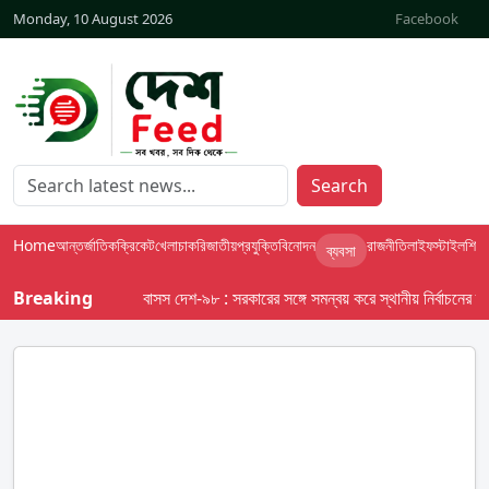
Monday, 10 August 2026
Facebook
Search
Home
আন্তর্জাতিক
ক্রিকেট
খেলা
চাকরি
জাতীয়
প্রযুক্তি
বিনোদন
রাজনীতি
লাইফস্টাইল
শিক্ষা
ব্যবসা
Breaking
বাসস দেশ-৯৮ : সরকারের সঙ্গে সমন্বয় করে স্থানীয় নির্বাচনের তফসিল