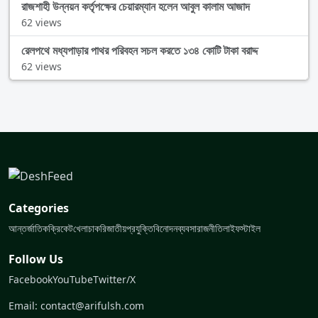
রাজশাহী উন্নয়ন কর্তৃপক্ষের চেয়ারম্যান হলেন আবুল কালাম আজাদ
62 views
রেলপথে মধ্যপাড়ার পাথর পরিবহন সচল করতে ১৩৪ কোটি টাকা বরাদ্দ
62 views
Categories
আন্তর্জাতিক
ক্রিকেট
খেলা
চাকরি
জাতীয়
প্রযুক্তি
বিনোদন
ব্যবসা
রাজনীতি
লাইফস্টাইল
Follow Us
Facebook
YouTube
Twitter/X
Email: contact@arifulsh.com