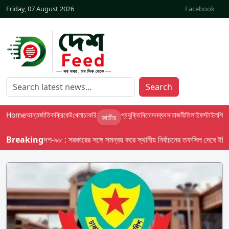
Friday, 07 August 2026
Facebook
Search
Home
আন্তর্জাতিক
ক্রিকেট
খেলা
চাকরি
প্রযুক্তি
বিনোদন
ব্যবসা
রাজনীতি
লাইফস্টাইল
শিক্ষা
জাতীয়
Breaking
বাসস দেশ-৯৮ : সরকারের সঙ্গে সমন্বয় করে স্থানীয় নির্বাচনের তফসিল দেবে ইসি; অক্