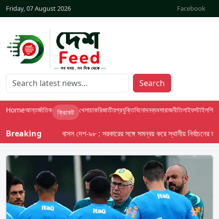
Friday, 07 August 2026
Facebook
Search
Home
আন্তর্জাতিক
খেলা
চাকরি
জাতীয়
প্রযুক্তি
বিনোদন
ব্যবসা
রাজনীতি
লাইফস্টাইল
শিক্ষা
ক্রিকেট
Breaking
বাসস দেশ-৯৮ : সরকারের সঙ্গে সমন্বয় করে স্থানীয় নির্বাচনের তফসিল দ