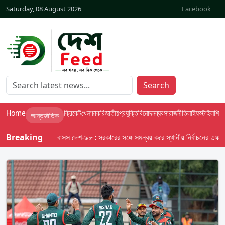
Saturday, 08 August 2026
Facebook
Search
Home
ক্রিকেট
খেলা
চাকরি
জাতীয়
প্রযুক্তি
বিনোদন
ব্যবসা
রাজনীতি
লাইফস্টাইল
শিক্ষা
আন্তর্জাতিক
Breaking
বাসস দেশ-৯৮ : সরকারের সঙ্গে সমন্বয় করে স্থানীয় নির্বাচনের তফসিল দেব