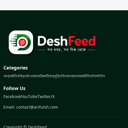
Categories
আন্তর্জাতিক
ক্রিকেট
খেলা
চাকরি
জাতীয়
প্রযুক্তি
বিনোদন
ব্যবসা
রাজনীতি
লাইফস্টাইল
Follow Us
Facebook
YouTube
Twitter/X
Email: contact@arifulsh.com
Copyright © DeshFeed