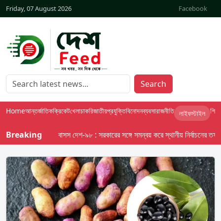
Friday, 07 August 2026
Facebook
Search
Home
আন্তর্জাতিক
ক্রিকেট
খেলা
চাকরি
জাতীয়
প্রযুক্তি
বিনোদন
ব্যবসা
রাজনীতি
শিক্ষা
লাইফস্টাইল
Breaking
বাসস দেশ-৯৮ : সরকারের সঙ্গে সমন্বয় করে স্থানীয় নির্বাচনের তফসিল দে