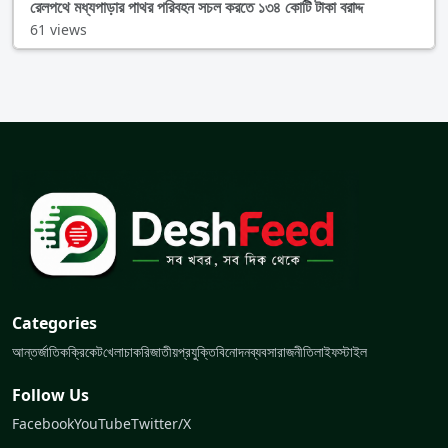
রেলপথে মধ্যপাড়ার পাথর পরিবহন সচল করতে ১৩৪ কোটি টাকা বরাদ্দ
61 views
Categories
আন্তর্জাতিক
ক্রিকেট
খেলা
চাকরি
জাতীয়
প্রযুক্তি
বিনোদন
ব্যবসা
রাজনীতি
লাইফস্টাইল
Follow Us
Facebook
YouTube
Twitter/X