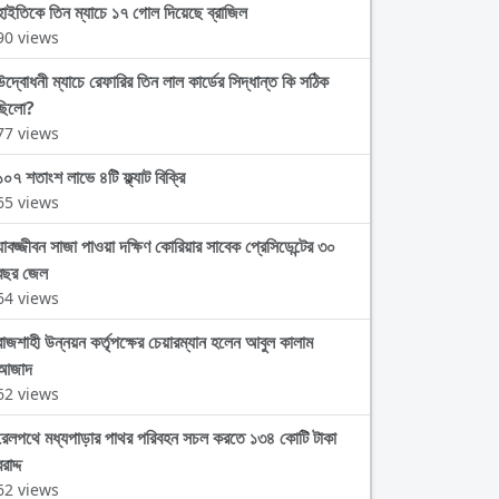
হাইতিকে তিন ম্যাচে ১৭ গোল দিয়েছে ব্রাজিল
90 views
উদ্বোধনী ম্যাচে রেফারির তিন লাল কার্ডের সিদ্ধান্ত কি সঠিক
ছিলো?
77 views
১০৭ শতাংশ লাভে ৪টি ফ্ল্যাট বিক্রি
65 views
যাবজ্জীবন সাজা পাওয়া দক্ষিণ কোরিয়ার সাবেক প্রেসিডেন্টের ৩০
বছর জেল
64 views
রাজশাহী উন্নয়ন কর্তৃপক্ষের চেয়ারম্যান হলেন আবুল কালাম
আজাদ
62 views
রেলপথে মধ্যপাড়ার পাথর পরিবহন সচল করতে ১৩৪ কোটি টাকা
রাদ্দ
62 views