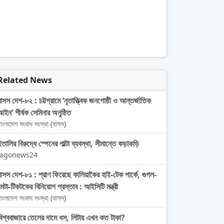
Related News
বাসস দেশ-৮২ : চট্টগ্রামে ‘নৃতাত্ত্বিক জনগোষ্ঠী ও আন্তর্জাতিক
আইন’ শীর্ষক সেমিনার অনুষ্ঠিত
াংলাদেশ সংবাদ সংস্থা (বাসস)
ইতালির বিরুদ্ধে স্পেনের পাল্টা ব্যবস্থা, সীমান্তে কড়াকড়ি
Jagonews24
বাসস দেশ-৮১ : প্রাণ ফিরেছে কালিয়াকৈর হাই-টেক পার্কে, গুগল-
মেটা-টিকটকের বিনিয়োগ প্রস্তাব : আইসিটি মন্ত্রী
াংলাদেশ সংবাদ সংস্থা (বাসস)
বিশ্ববাজারে তেলের দামে ধস, লিটার এখন কত টাকা?