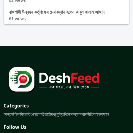
62 views
রাজশাহী উন্নয়ন কর্তৃপক্ষের চেয়ারম্যান হলেন আবুল কালাম আজাদ
61 views
Categories
আন্তর্জাতিক
ক্রিকেট
খেলা
চাকরি
জাতীয়
প্রযুক্তি
বিনোদন
ব্যবসা
রাজনীতি
লাইফস্টাইল
Follow Us