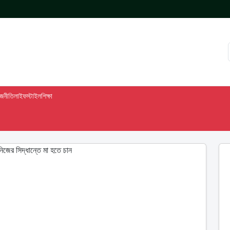
াজনীতি
লাইফস্টাইল
শিক্ষা