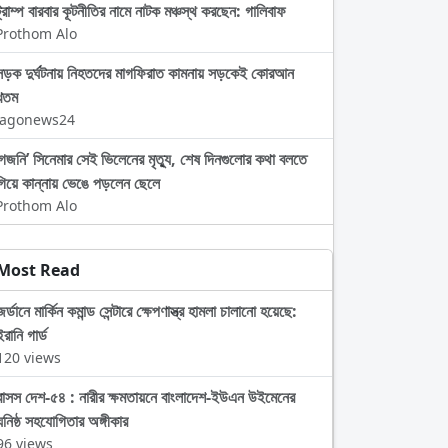
ট্রাম্প বারবার কূটনীতির নামে নাটক মঞ্চস্থ করছেন: গালিবাফ
Prothom Alo
সড়ক দুর্ঘটনায় নিহতদের মাগফিরাত কামনায় সড়কেই কোরআন
খতম
Jagonews24
‘গজনি’ সিনেমার সেই ভিলেনের মৃত্যু, শেষ দিনগুলোর কথা বলতে
গিয়ে কান্নায় ভেঙে পড়লেন ছেলে
Prothom Alo
Most Read
জর্ডানে মার্কিন কমান্ড সেন্টারে ক্ষেপণাস্ত্র হামলা চালানো হয়েছে:
ইরানি গার্ড
120 views
বাসস দেশ-৫৪ : নারীর ক্ষমতায়নে বাংলাদেশ-ইউএন উইমেনের
ঘনিষ্ঠ সহযোগিতার অঙ্গীকার
96 views