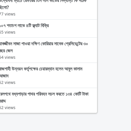
উদ্বোধনী ম্যাচে রেফারির তিন লাল কার্ডের সিদ্ধান্ত কি সঠিক
ছিলো?
77 views
১০৭ শতাংশ লাভে ৪টি ফ্ল্যাট বিক্রি
65 views
যাবজ্জীবন সাজা পাওয়া দক্ষিণ কোরিয়ার সাবেক প্রেসিডেন্টের ৩০
বছর জেল
64 views
রাজশাহী উন্নয়ন কর্তৃপক্ষের চেয়ারম্যান হলেন আবুল কালাম
আজাদ
62 views
রেলপথে মধ্যপাড়ার পাথর পরিবহন সচল করতে ১৩৪ কোটি টাকা
রাদ্দ
62 views