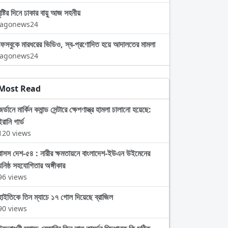
বৃষ্টির দিনে ঢাকার বায়ু আজ সহনীয়
Jagonews24
ফেসবুকে মারধরের ভিডিও, স্ব-প্রণোদিত হয়ে আদালতের মামলা
Jagonews24
Most Read
জর্ডানে মার্কিন কমান্ড সেন্টারে ক্ষেপণাস্ত্র হামলা চালানো হয়েছে:
ইরানি গার্ড
120 views
বাসস দেশ-৫৪ : নারীর ক্ষমতায়নে বাংলাদেশ-ইউএন উইমেনের
ঘনিষ্ঠ সহযোগিতার অঙ্গীকার
96 views
হাইতিকে তিন ম্যাচে ১৭ গোল দিয়েছে ব্রাজিল
90 views