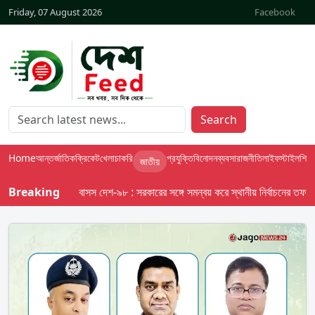
Friday, 07 August 2026
Facebook
Search
Home
আন্তর্জাতিক
ক্রিকেট
খেলা
চাকরি
প্রযুক্তি
বিনোদন
ব্যবসা
রাজনীতি
লাইফস্টাইল
শিক্ষা
জাতীয়
Breaking
বাসস দেশ-৯৮ : সরকারের সঙ্গে সমন্বয় করে স্থানীয় নির্বাচনের তফসিল দেব