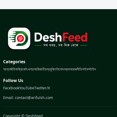
Categories
আন্তর্জাতিক
ক্রিকেট
খেলা
চাকরি
জাতীয়
প্রযুক্তি
বিনোদন
ব্যবসা
রাজনীতি
লাইফস্টাইল
Follow Us
Facebook
YouTube
Twitter/X
Email: contact@arifulsh.com
Copyright © DeshFeed