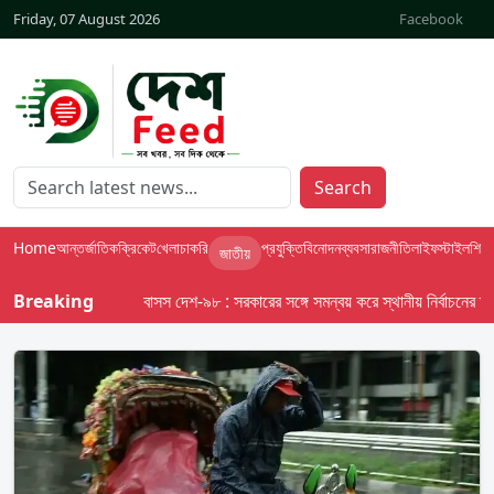
Friday, 07 August 2026
Facebook
Search
Home
আন্তর্জাতিক
ক্রিকেট
খেলা
চাকরি
প্রযুক্তি
বিনোদন
ব্যবসা
রাজনীতি
লাইফস্টাইল
শিক্ষা
জাতীয়
Breaking
বাসস দেশ-৯৮ : সরকারের সঙ্গে সমন্বয় করে স্থানীয় নির্বাচনের তফসি