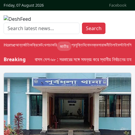
Friday, 07 August 2026
Facebook
Search
Home
আন্তর্জাতিক
ক্রিকেট
খেলা
চাকরি
প্রযুক্তি
বিনোদন
ব্যবসা
রাজনীতি
লাইফস্টাইল
শিক্ষা
জাতীয়
Breaking
বাসস দেশ-৯৮ : সরকারের সঙ্গে সমন্বয় করে স্থানীয় নির্বাচনের তফসিল দেব