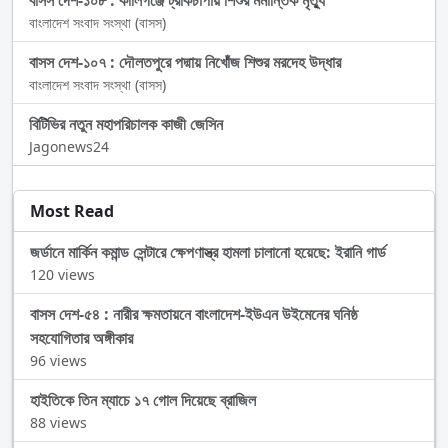
বাসস দেশ-১০৮ : কালিগঞ্জে ট্রাকচাপায় শিশুর মর্মান্তিক মৃত্যু
বাংলাদেশ সংবাদ সংস্থা (বাসস)
বাসস দেশ-১০৭ : দৌলতপুরে পদ্মায় নিখোঁজ শিশুর মরদেহ উদ্ধার
বাংলাদেশ সংবাদ সংস্থা (বাসস)
বিটিভির নতুন মহাপরিচালক কাজী জেসিন
Jagonews24
Most Read
জর্ডানে মার্কিন কমান্ড সেন্টারে ক্ষেপণাস্ত্র হামলা চালানো হয়েছে: ইরানি গার্ড
120 views
বাসস দেশ-৫৪ : নারীর ক্ষমতায়নে বাংলাদেশ-ইউএন উইমেনের ঘনিষ্ঠ
সহযোগিতার অঙ্গীকার
96 views
হাইতিকে তিন ম্যাচে ১৭ গোল দিয়েছে ব্রাজিল
88 views