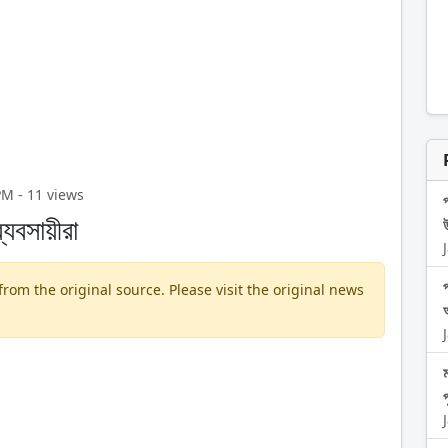
 PM - 11 views
্যবসায়ীরা
উ
প
om the original source. Please visit the original news