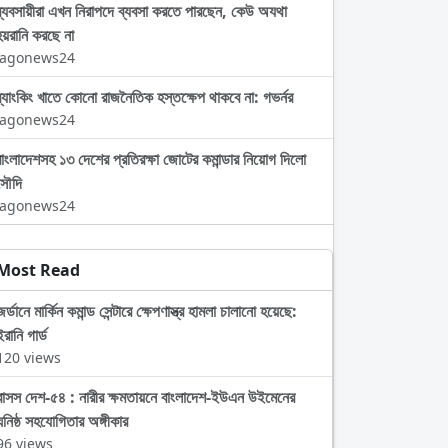
ব্যবসায়ীরা এখন নিরাপদে ব্যবসা করতে পারছেন, কেউ অযথা
হয়রানি করছে না
Jagonews24
ব্যাংকিং খাতে কোনো রাজনৈতিক হস্তক্ষেপ থাকবে না: গভর্নর
Jagonews24
বাংলাদেশসহ ১৩ দেশের প্রতিরক্ষা জোটের কমান্ডার নিয়োগ দিলো
সৌদি
Jagonews24
Most Read
জর্ডানে মার্কিন কমান্ড সেন্টারে ক্ষেপণাস্ত্র হামলা চালানো হয়েছে:
ইরানি গার্ড
120 views
বাসস দেশ-৫৪ : নারীর ক্ষমতায়নে বাংলাদেশ-ইউএন উইমেনের
ঘনিষ্ঠ সহযোগিতার অঙ্গীকার
96 views