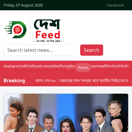
Friday, 07 August 2026
Facebook
Search
Home
আন্তর্জাতিক
ক্রিকেট
খেলা
চাকরি
জাতীয়
প্রযুক্তি
ব্যবসা
রাজনীতি
লাইফস্টাইল
শিক্ষা
বিনোদন
Breaking
বাসস দেশ-৯৮ : সরকারের সঙ্গে সমন্বয় করে স্থানীয় নির্বাচনের তফসিল দে