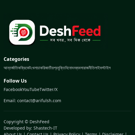
Categories
আন্তর্জাতিক
ক্রিকেট
খেলা
চাকরি
জাতীয়
প্রযুক্তি
বিনোদন
ব্যবসা
রাজনীতি
লাইফস্টাইল
Follow Us
Facebook
YouTube
Twitter/X
Email: contact@arifulsh.com
Copyright © DeshFeed
Developed by:
Shastech-IT
About Us
|
Contact Us
|
Privacy Policy
|
Terms
|
Disclaimer
|