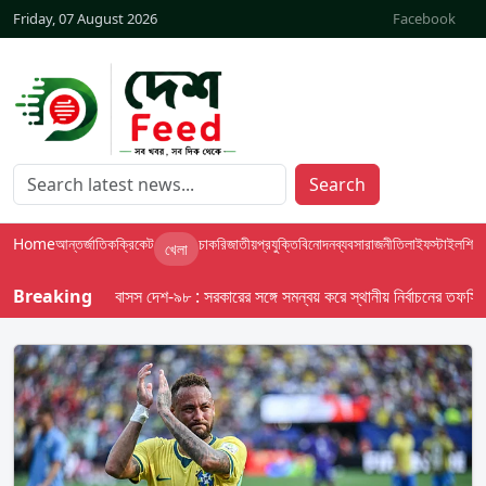
Friday, 07 August 2026
Facebook
Search
Home
আন্তর্জাতিক
ক্রিকেট
চাকরি
জাতীয়
প্রযুক্তি
বিনোদন
ব্যবসা
রাজনীতি
লাইফস্টাইল
শিক্ষা
খেলা
Breaking
বাসস দেশ-৯৮ : সরকারের সঙ্গে সমন্বয় করে স্থানীয় নির্বাচনের তফসিল দেবে 