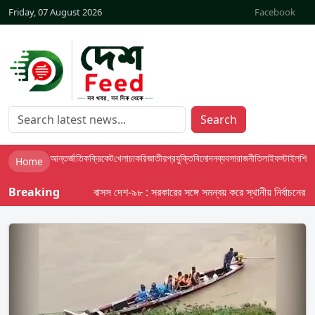
Friday, 07 August 2026
Facebook
Search
আন্তর্জাতিক
ক্রিকেট
খেলা
চাকরি
জাতীয়
প্রযুক্তি
বিনোদন
ব্যবসা
রাজনীতি
লাইফস্টাইল
শিক্ষা
Home
Breaking
বাসস দেশ-৯৮ : সরকারের সঙ্গে সমন্বয় করে স্থানীয় নির্বাচনের তফসিল