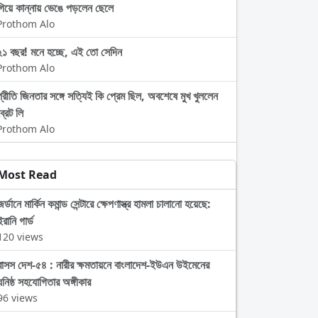
গিয়ে কান্নায় ভেঙে পড়লেন ছেলে
Prothom Alo
২১ বছর! মনে হচ্ছে, এই তো সেদিন
Prothom Alo
প্রীতি জিনতার সঙ্গে সত্যিই কি প্রেম ছিল, অবশেষে মুখ খুললেন
্রেট লি
Prothom Alo
Most Read
জর্ডানে মার্কিন কমান্ড সেন্টারে ক্ষেপণাস্ত্র হামলা চালানো হয়েছে:
ইরানি গার্ড
120 views
বাসস দেশ-৫৪ : নারীর ক্ষমতায়নে বাংলাদেশ-ইউএন উইমেনের
ঘনিষ্ঠ সহযোগিতার অঙ্গীকার
96 views