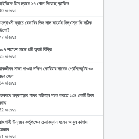
হাইতিকে তিন ম্যাচে ১৭ গোল দিয়েছে ব্রাজিল
90 views
উদ্বোধনী ম্যাচে রেফারির তিন লাল কার্ডের সিদ্ধান্ত কি সঠিক
ছিলো?
77 views
১০৭ শতাংশ লাভে ৪টি ফ্ল্যাট বিক্রি
65 views
যাবজ্জীবন সাজা পাওয়া দক্ষিণ কোরিয়ার সাবেক প্রেসিডেন্টের ৩০
বছর জেল
64 views
রেলপথে মধ্যপাড়ার পাথর পরিবহন সচল করতে ১৩৪ কোটি টাকা
রাদ্দ
62 views
রাজশাহী উন্নয়ন কর্তৃপক্ষের চেয়ারম্যান হলেন আবুল কালাম
আজাদ
61 views